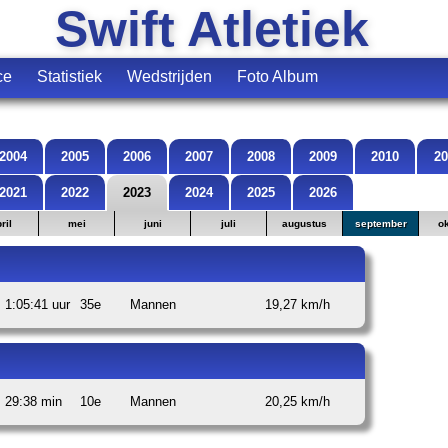
Swift Atletiek
ce
Statistiek
Wedstrijden
Foto Album
2004
2005
2006
2007
2008
2009
2010
20
2021
2022
2023
2024
2025
2026
ril
mei
juni
juli
augustus
september
o
1:05:41 uur
35e
Mannen
19,27 km/h
29:38 min
10e
Mannen
20,25 km/h