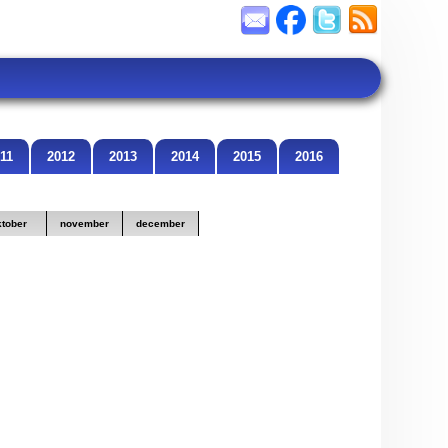
11
2012
2013
2014
2015
2016
ktober
november
december