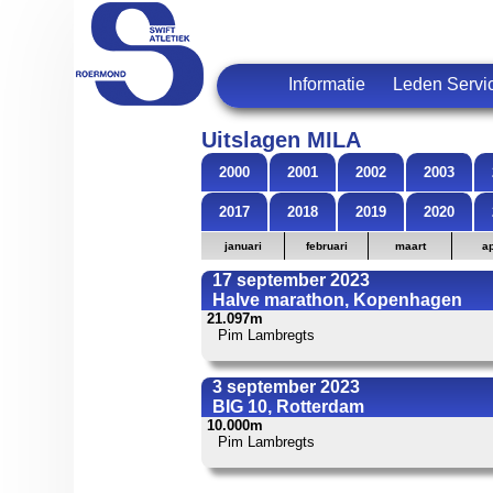
Informatie
Leden Servi
Uitslagen MILA
2000
2001
2002
2003
2017
2018
2019
2020
januari
februari
maart
ap
17 september 2023
Halve marathon, Kopenhagen
21.097m
Pim Lambregts
3 september 2023
BIG 10, Rotterdam
10.000m
Pim Lambregts