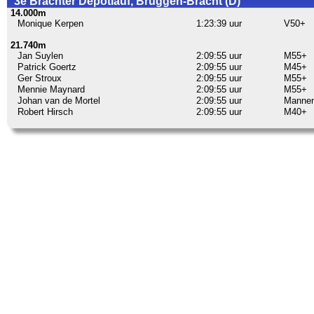
3e Brachter Depotlauf, Brüggen-Bracht (D)
14.000m
Monique Kerpen
1:23:39 uur
V50+
21.740m
Jan Suylen
2:09:55 uur
M55+
Patrick Goertz
2:09:55 uur
M45+
Ger Stroux
2:09:55 uur
M55+
Mennie Maynard
2:09:55 uur
M55+
Johan van de Mortel
2:09:55 uur
Manne
Robert Hirsch
2:09:55 uur
M40+