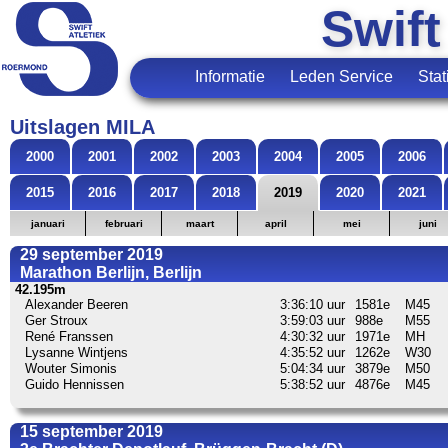
Swift
Informatie
Leden Service
Stat
Uitslagen MILA
2000
2001
2002
2003
2004
2005
2006
2015
2016
2017
2018
2019
2020
2021
januari
februari
maart
april
mei
juni
29 september 2019
Marathon Berlijn, Berlijn
42.195m
Alexander Beeren
3:36:10 uur
1581e
M45
Ger Stroux
3:59:03 uur
988e
M55
René Franssen
4:30:32 uur
1971e
MH
Lysanne Wintjens
4:35:52 uur
1262e
W30
Wouter Simonis
5:04:34 uur
3879e
M50
Guido Hennissen
5:38:52 uur
4876e
M45
15 september 2019