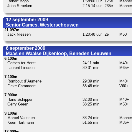
Robert Bopp
1:58:00 uur
125e
Manne
John Stroeken
2:15:14 uur
235e
Manne
12 september 2009
Senior Games, Westerschouwen
21.097m
Jack Niessen
1:20:48 uur
2e
M50
6 september 2009
Maas en Waalse Dijkenloop, Beneden-Leeuwen
6.100m
Gerben ter Horst
24:11 min
M40+
Laurent Linssen
30:31 min
M65+
7.100m
Rombout d' Aumerie
29:39 min
M40+
Fieke Cammaert
38:48 min
V60+
7.900m
Hans Schipper
32:00 min
M40+
Gerry Green
38:25 min
M50+
9.100m
Marcel Vaessen
33:24 min
Manne
Koen Hartmann
51:55 min
M35+
12.000m