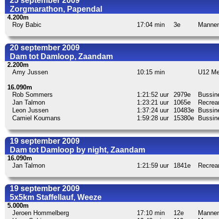
25 september 2009
Zorgmarathon, Papendal
4.200m
Roy Babic
17:04 min
3e
Manne
20 september 2009
Dam tot Damloop, Zaandam
2.200m
Amy Jussen
10:15 min
U12 Me
16.090m
Rob Sommers
1:21:52 uur
2979e
Bussin
Jan Talmon
1:23:21 uur
1065e
Recrea
Leon Jussen
1:37:24 uur
10483e
Bussin
Camiel Koumans
1:59:28 uur
15380e
Bussin
19 september 2009
Dam tot Damloop by night, Zaandam
16.090m
Jan Talmon
1:21:59 uur
1841e
Recrea
19 september 2009
5x5km Staffellauf, Weeze
5.000m
Jeroen Hommelberg
17:10 min
12e
Manne