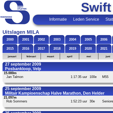
Swift
Informatie
Leden Service
Stat
Uitslagen MILA
2000
2001
2002
2003
2004
2005
2006
2015
2016
2017
2018
2019
2020
2021
januari
februari
maart
april
mei
juni
27 september 2009
Posbankloop, Velp
15.000m
Jan Talmon
1:17:35 uur
100e
M55
25 september 2009
Militair Kampioenschap Halve Marathon, Den Helder
21.097m
Rob Sommers
1:52:23 uur
30e
Senior