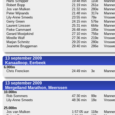
Hans Schipper
19:48 min
110e
Manne
Robert Bopp
21:19 min
261e
Manne
Jos van Mulken
21:32 min
280e
Manne
Peter Wijnands
21:48 min
317e
Manne
Lily-Anne Smeets
23:55 min
78e
Vrouwe
Gerry Green
24:15 min
576e
Manne
Laurent Linssen
25:31 min
664e
Manne
Fieke Cammaert
26:48 min
195e
Vrouwe
Gerard Mooijekind
27:10 min
756e
Manne
Mireille Wulf
27:36 min
219e
Vrouwe
Marjan Schmitz
29:20 min
280e
Vrouwe
Jeanette Bruggeman
29:40 min
286e
Vrouwe
13 september 2009
Kanaalloop, Eerbeek
6.000m
Chris Frencken
24:49 min
3e
Manne
13 september 2009
Mergelland Marathon, Meerssen
10.000m
Rob Sommers
47:30 min
99e
Manne
Lily-Anne Smeets
48:36 min
18e
Vrouwe
25.000m
Jos van Mulken
1:57:05 uur
118e
Manne