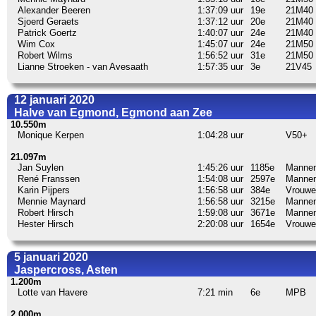
Alexander Beeren
1:37:09 uur
19e
21M40
Sjoerd Geraets
1:37:12 uur
20e
21M40
Patrick Goertz
1:40:07 uur
24e
21M40
Wim Cox
1:45:07 uur
24e
21M50
Robert Wilms
1:56:52 uur
31e
21M50
Lianne Stroeken - van Avesaath
1:57:35 uur
3e
21V45
12 januari 2020
Halve van Egmond, Egmond aan Zee
10.550m
Monique Kerpen
1:04:28 uur
V50+
21.097m
Jan Suylen
1:45:26 uur
1185e
Manne
René Franssen
1:54:08 uur
2597e
Manne
Karin Pijpers
1:56:58 uur
384e
Vrouwe
Mennie Maynard
1:56:58 uur
3215e
Manne
Robert Hirsch
1:59:08 uur
3671e
Manne
Hester Hirsch
2:20:08 uur
1654e
Vrouwe
5 januari 2020
Jaspercross, Asten
1.200m
Lotte van Havere
7:21 min
6e
MPB
2.000m