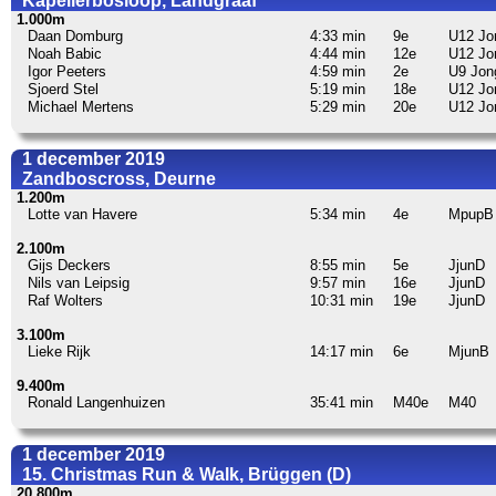
Kapellerbosloop, Landgraaf
1.000m
Daan Domburg
4:33 min
9e
U12 Jo
Noah Babic
4:44 min
12e
U12 Jo
Igor Peeters
4:59 min
2e
U9 Jon
Sjoerd Stel
5:19 min
18e
U12 Jo
Michael Mertens
5:29 min
20e
U12 Jo
1 december 2019
Zandboscross, Deurne
1.200m
Lotte van Havere
5:34 min
4e
MpupB
2.100m
Gijs Deckers
8:55 min
5e
JjunD
Nils van Leipsig
9:57 min
16e
JjunD
Raf Wolters
10:31 min
19e
JjunD
3.100m
Lieke Rijk
14:17 min
6e
MjunB
9.400m
Ronald Langenhuizen
35:41 min
M40e
M40
1 december 2019
15. Christmas Run & Walk, Brüggen (D)
20.800m