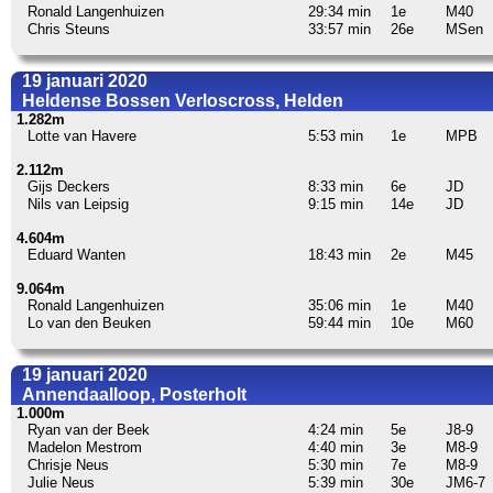
Ronald Langenhuizen
29:34 min
1e
M40
Chris Steuns
33:57 min
26e
MSen
19 januari 2020
Heldense Bossen Verloscross, Helden
1.282m
Lotte van Havere
5:53 min
1e
MPB
2.112m
Gijs Deckers
8:33 min
6e
JD
Nils van Leipsig
9:15 min
14e
JD
4.604m
Eduard Wanten
18:43 min
2e
M45
9.064m
Ronald Langenhuizen
35:06 min
1e
M40
Lo van den Beuken
59:44 min
10e
M60
19 januari 2020
Annendaalloop, Posterholt
1.000m
Ryan van der Beek
4:24 min
5e
J8-9
Madelon Mestrom
4:40 min
3e
M8-9
Chrisje Neus
5:30 min
7e
M8-9
Julie Neus
5:39 min
30e
JM6-7