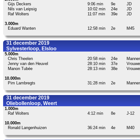
Gijs Deckers
9:06 min
9e
JD
Nils van Leipsig
10:02 min
24e
JD
Raf Wolters
11:07 min
39e
JD
3.000m
Eduard Wanten
12:58 min
2e
M45
31 december 2019
Sylvesterloop, Elsloo
5.000m
Chris Theelen
20:58 min
24e
Manne
Jenny van den Heuvel
28:10 min
37e
Vrouwe
Manon Tubée
28:13 min
38e
Vrouwe
10.000m
Pim Lambregts
31:28 min
2e
Manne
31 december 2019
Oliebollenloop, Weert
1.000m
Raf Wolters
4:12 min
8e
J-12
10.000m
Ronald Langenhuizen
36:24 min
4e
M40