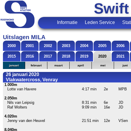
Swift
Informatie
Leden Service
Stat
Uitslagen MILA
2000
2001
2002
2003
2004
2005
2006
2015
2016
2017
2018
2019
2020
2021
januari
februari
maart
april
mei
juni
26 januari 2020
Vlakwatercross, Venray
1.000m
Lotte van Havere
4:17 min
2e
MPB
2.050m
Nils van Leipsig
8:31 min
6e
JD
Raf Wolters
9:09 min
16e
JD
4.020m
Jenny van den Heuvel
21:51 min
12e
VSen
8.040m