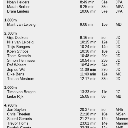
Noah Helgers
8:49 min
51e
JPA
Marah Berben
9:25 min
35e
MPA
Bram Linders
10:06 min
57e
JPA
1.800m
Marit van Leipsig
9:08 min
15e
MD
2.300m
Gijs Deckers
9:16 min
5e
JD
Nils van Leipsig
10:15 min
12e
JD
Thijs Bongers
10:24 min
14e
JD
Koen Stribos
10:30 min
18e
JD
Thom Kessels
10:48 min
20e
JD
Simon Hennissen
10:54 min
23e
JD
Raf Wolters
10:54 min
24e
JD
Jop de Wit
11:09 min
27e
JD
Elke Bens
11:40 min
12e
MC
Tristan Mestrom
12:17 min
33e
JD
3.000m
Timo van Bergen
13:33 min
11e
JC
Lieke Rijk
15:05 min
8e
MB
4.700m
Jan Suylen
20:37 min
5e
M45
Chris Theelen
21:18 min
10e
MSen
Sjoerd Geraets
21:27 min
12e
Manne
Trevor Homs
23:01 min
14e
Manne
Patrick Goertz
23:38 min
12e
M45