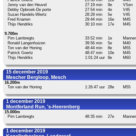
Jenny van den Heuvel
27:19 min
9e
VSen
Debby Opbroek-De porte
27:54 min
4e
V45
Suzan Handels-Wiertz
28:28 min
5e
V45
Fred Knarren
29:44 min
16e
M45
Thijs Hendriks
30:10 min
17e
M45
9.700m
Pim Lambregts
33:52 min
1e
Manne
Ronald Langenhuizen
39:56 min
5e
M40
Ton van der Honing
48:44 min
8e
M55
Patrick Goertz
48:47 min
10e
M45
Thijs Hendriks
1:01:24 uur
8e
M60
15 december 2019
Mescher Bergloop, Mesch
16.200m
Ton van der Honing
1:26:47 uur
28e
M55
1 december 2019
Montferland Run, 's-Heerenberg
15.000m
Pim Lambregts
48:35 min
27e
Manne
1 december 2019