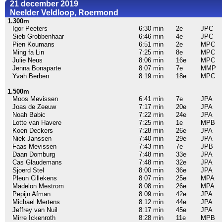
21 december 2019
Neelder Veldloop, Roermond
1.300m
Igor Peeters
6:30 min
2e
JPC
Sieb Grobbenhaar
6:46 min
4e
JPC
Pien Koumans
6:51 min
2e
MPC
Ming fa Lin
7:25 min
8e
MPC
Julie Neus
8:06 min
16e
MPC
Jenna Bonaparte
8:07 min
7e
MMP
Yvah Berben
8:19 min
18e
MPC
1.500m
Moos Mevissen
6:41 min
7e
JPA
Joas de Zeeuw
7:17 min
20e
JPA
Noah Babic
7:22 min
24e
JPA
Lotte van Havere
7:25 min
1e
MPB
Koen Deckers
7:28 min
26e
JPA
Niek Janssen
7:40 min
29e
JPA
Faas Mevissen
7:43 min
7e
JPB
Daan Domburg
7:48 min
33e
JPA
Cas Glaudemans
7:48 min
32e
JPA
Sjoerd Stel
8:00 min
36e
JPA
Pleun Cillekens
8:07 min
25e
MPA
Madelon Mestrom
8:08 min
26e
MPA
Pepijn Afman
8:09 min
42e
JPA
Michael Mertens
8:12 min
44e
JPA
Jeffrey van Nuil
8:17 min
45e
JPA
Mirre Ickenroth
8:28 min
11e
MPB