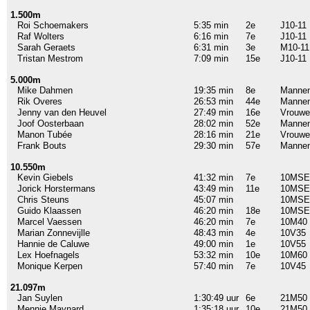
1.500m
Roi Schoemakers
5:35 min
2e
J10-11
Raf Wolters
6:16 min
7e
J10-11
Sarah Geraets
6:31 min
3e
M10-11
Tristan Mestrom
7:09 min
15e
J10-11
5.000m
Mike Dahmen
19:35 min
8e
Manne
Rik Overes
26:53 min
44e
Manne
Jenny van den Heuvel
27:49 min
16e
Vrouwe
Joof Oosterbaan
28:02 min
52e
Manne
Manon Tubée
28:16 min
21e
Vrouwe
Frank Bouts
29:30 min
57e
Manne
10.550m
Kevin Giebels
41:32 min
7e
10MSE
Jorick Horstermans
43:49 min
11e
10MSE
Chris Steuns
45:07 min
10MS
Guido Klaassen
46:20 min
18e
10MSE
Marcel Vaessen
46:20 min
7e
10M40
Marian Zonnevijlle
48:43 min
4e
10V35
Hannie de Caluwe
49:00 min
1e
10V55
Lex Hoefnagels
53:32 min
10e
10M60
Monique Kerpen
57:40 min
7e
10V45
21.097m
Jan Suylen
1:30:49 uur
6e
21M50
Mennie Maynard
1:35:18 uur
10e
21M50