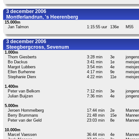
3 december 2006
Montferlandrun, 's Heerenberg
15.000m
Jan Talmon
1:15:55 uur
136e
M55
3 december 2006
Steegbergcross, Sevenum
1.000m
Thom Giesberts
3:28 min
3e
jongens
Bo Dackus
3:41 min
1e
meisjes
Margot Lubbers
3:54 min
4e
meisjes
Ellen Burhenne
4:17 min
9e
meisjes
Stephanie Dierx
4:22 min
11e
meisjes
1.400m
Peter van Belkom
7:12 min
3e
jongens
Julian Buijzen
7:36 min
4e
jongens
5.000m
Jeroen Hommelberg
17:44 min
2e
Manne
Berry Brummans
21:48 min
15e
Manne
Peter van der Geld
23:03 min
8e
Mannen
10.000m
Marcel Vaessen
36:44 min
4e
Manne