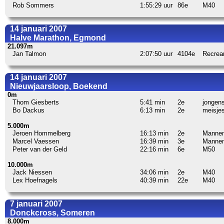
Rob Sommers
1:55:29 uur
86e
M40
14 januari 2007
Halve Marathon, Egmond
21.097m
Jan Talmon
2:07:50 uur
4104e
Recrea
14 januari 2007
Nieuwjaarsloop, Boekend
0m
Thom Giesberts
5:41 min
2e
jongens
Bo Dackus
6:13 min
2e
meisjes
5.000m
Jeroen Hommelberg
16:13 min
2e
Manne
Marcel Vaessen
16:39 min
3e
Manne
Peter van der Geld
22:16 min
6e
M50
10.000m
Jack Niessen
34:06 min
2e
M40
Lex Hoefnagels
40:39 min
22e
M40
7 januari 2007
Donckcross, Someren
8.000m