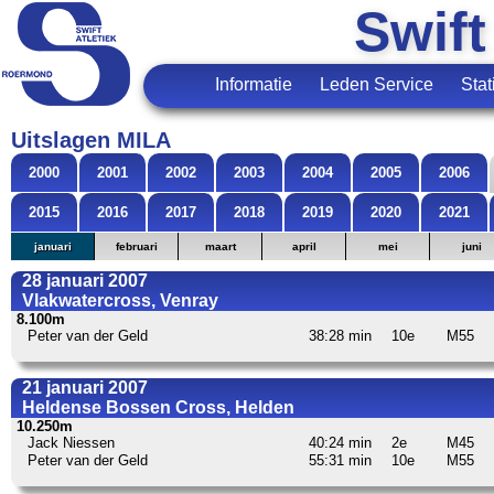
Swift
Informatie
Leden Service
Stat
Uitslagen MILA
2000
2001
2002
2003
2004
2005
2006
2015
2016
2017
2018
2019
2020
2021
januari
februari
maart
april
mei
juni
28 januari 2007
Vlakwatercross, Venray
8.100m
Peter van der Geld
38:28 min
10e
M55
21 januari 2007
Heldense Bossen Cross, Helden
10.250m
Jack Niessen
40:24 min
2e
M45
Peter van der Geld
55:31 min
10e
M55