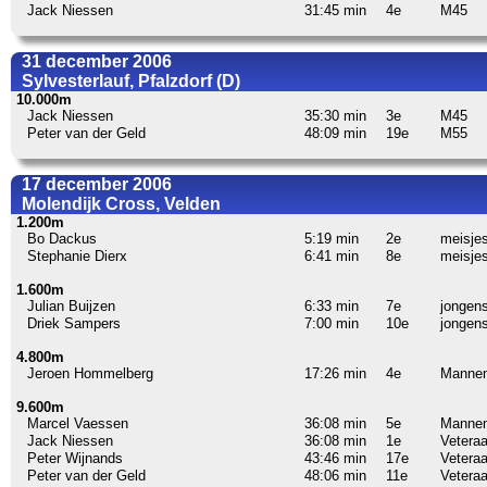
Jack Niessen
31:45 min
4e
M45
31 december 2006
Sylvesterlauf, Pfalzdorf (D)
10.000m
Jack Niessen
35:30 min
3e
M45
Peter van der Geld
48:09 min
19e
M55
17 december 2006
Molendijk Cross, Velden
1.200m
Bo Dackus
5:19 min
2e
meisjes
Stephanie Dierx
6:41 min
8e
meisjes
1.600m
Julian Buijzen
6:33 min
7e
jongens
Driek Sampers
7:00 min
10e
jongens
4.800m
Jeroen Hommelberg
17:26 min
4e
Manne
9.600m
Marcel Vaessen
36:08 min
5e
Manne
Jack Niessen
36:08 min
1e
Vetera
Peter Wijnands
43:46 min
17e
Vetera
Peter van der Geld
48:06 min
11e
Vetera