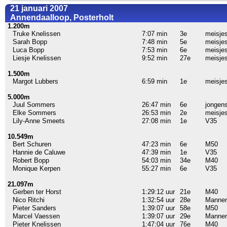
21 januari 2007
Annendaalloop, Posterholt
1.200m
Truke Knelissen
7:07 min
3e
meisje
Sarah Bopp
7:48 min
5e
meisje
Luca Bopp
7:53 min
6e
meisje
Liesje Knelissen
9:52 min
27e
meisje
1.500m
Margot Lubbers
6:59 min
1e
meisje
5.000m
Juul Sommers
26:47 min
6e
jongen
Elke Sommers
26:53 min
2e
meisje
Lily-Anne Smeets
27:08 min
1e
V35
10.549m
Bert Schuren
47:23 min
6e
M50
Hannie de Caluwe
47:39 min
1e
V35
Robert Bopp
54:03 min
34e
M40
Monique Kerpen
55:27 min
6e
V35
21.097m
Gerben ter Horst
1:29:12 uur
21e
M40
Nico Ritchi
1:32:54 uur
28e
Manne
Pieter Sanders
1:39:07 uur
58e
M50
Marcel Vaessen
1:39:07 uur
29e
Manne
Pieter Knelissen
1:47:04 uur
76e
M40