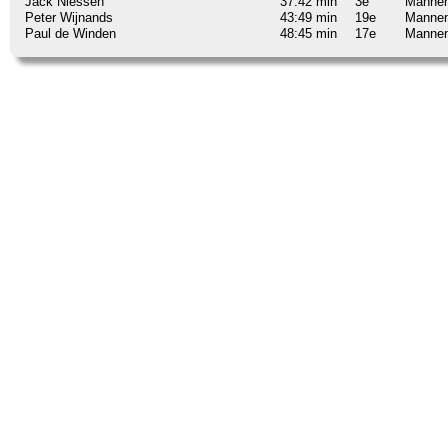
Jack Niessen
37:42 min
3e
Mannen
Peter Wijnands
43:49 min
19e
Mannen
Paul de Winden
48:45 min
17e
Manne