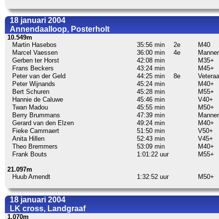
18 januari 2004
Annendaalloop, Posterholt
10.549m
Martin Hasebos
35:56 min
2e
M40
Marcel Vaessen
36:00 min
4e
Manne
Gerben ter Horst
42:08 min
M35+
Frans Beckers
43:24 min
M45+
Peter van der Geld
44:25 min
8e
Vetera
Peter Wijnands
45:24 min
M40+
Bert Schuren
45:28 min
M55+
Hannie de Caluwe
45:46 min
V40+
Twan Madou
45:55 min
M50+
Berry Brummans
47:39 min
Manne
Gerard van den Elzen
49:24 min
M40+
Fieke Cammaert
51:50 min
V50+
Anita Hillen
52:43 min
V45+
Theo Bremmers
53:09 min
M40+
Frank Bouts
1:01:22 uur
M55+
21.097m
Huub Amendt
1:32:52 uur
M50+
18 januari 2004
LK cross, Landgraaf
1.070m