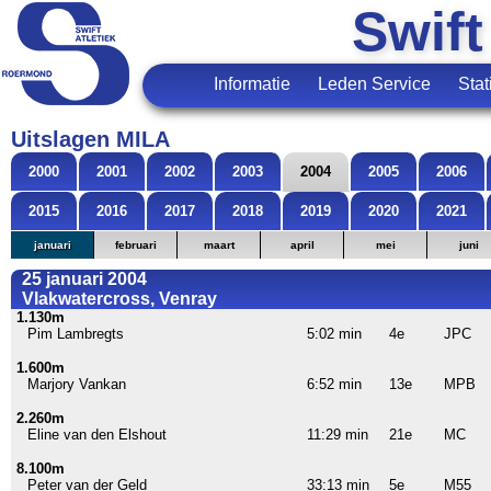
Swift
Informatie
Leden Service
Stat
Uitslagen MILA
2000
2001
2002
2003
2004
2005
2006
2015
2016
2017
2018
2019
2020
2021
januari
februari
maart
april
mei
juni
25 januari 2004
Vlakwatercross, Venray
1.130m
Pim Lambregts
5:02 min
4e
JPC
1.600m
Marjory Vankan
6:52 min
13e
MPB
2.260m
Eline van den Elshout
11:29 min
21e
MC
8.100m
Peter van der Geld
33:13 min
5e
M55