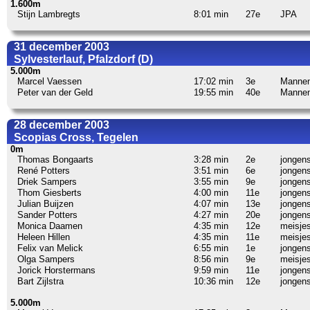
1.600m
Stijn Lambregts
8:01 min
27e
JPA
31 december 2003
Sylvesterlauf, Pfalzdorf (D)
5.000m
Marcel Vaessen
17:02 min
3e
Manne
Peter van der Geld
19:55 min
40e
Manne
28 december 2003
Scopias Cross, Tegelen
0m
Thomas Bongaarts
3:28 min
2e
jongens
René Potters
3:51 min
6e
jongens
Driek Sampers
3:55 min
9e
jongens
Thom Giesberts
4:00 min
11e
jongens
Julian Buijzen
4:07 min
13e
jongens
Sander Potters
4:27 min
20e
jongens
Monica Daamen
4:35 min
12e
meisjes
Heleen Hillen
4:35 min
11e
meisjes
Felix van Melick
6:55 min
1e
jongens
Olga Sampers
8:56 min
9e
meisjes
Jorick Horstermans
9:59 min
11e
jongens
Bart Zijlstra
10:36 min
12e
jongens
5.000m