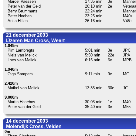
Marcel Vaessen
17:35 min
3e
Manne
Peter van der Geld
20:10 min
2e
Vetera
Berry Brummans
22:24 min
Manne
Peter Hoeben
23:25 min
M40+
Anita Hillen
26:16 min
V45+
21 december 2003
IJzeren Man Cross, Weert
1.045m
Pim Lambregts
5:01 min
3e
JPC
Niels van Melick
5:50 min
22e
JPA
Loes van Melick
6:15 min
6e
MPB
1.940m
Olga Sampers
9:11 min
9e
MC
2.420m
Maikel van Melick
13:35 min
30e
JC
9.000m
Martin Hasebos
30:03 min
1e
M40
Peter van der Geld
35:40 min
3e
M55
14 december 2003
Molendijk Cross, Velden
0m