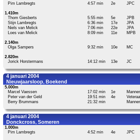
Pim Lambregts
4:57 min
2e
JPC
1.410m
Thom Giesberts
5:55 min
5e
JPB
Stijn Lambregts
6:36 min
17e
JPA
Niels van Melick
7:06 min
22e
JPA
Loes van Melick
8:09 min
11e
MPB
2.140m
Olga Sampers
9:32 min
10e
MC
2.820m
Jorick Horstermans
14:12 min
13e
JC
4 januari 2004
Nieuwjaarsloop, Boekend
5.000m
Marcel Vaessen
17:02 min
1e
Manne
Peter van der Geld
19:51 min
4e
Vetera
Berry Brummans
21:32 min
Manne
4 januari 2004
Donckcross, Someren
1.000m
Pim Lambregts
4:52 min
4e
JPC