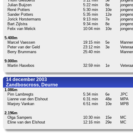
Thom Giesberts
5:12 min
5e
jongens
Julian Buijzen
5:22 min
8e
jongens
René Potters
5:30 min
10e
jongens
Sander Potters
5:35 min
12e
jongens
Jorick Horstermans
9:13 min
7e
jongens
Bart Zijlstra
9:34 min
8e
jongens
Felix van Melick
10:04 min
10e
jongens
5.400m
Marcel Vaessen
19:15 min
5e
Manne
Peter van der Geld
23:12 min
3e
Vetera
Berry Brummans
25:40 min
Manne
9.000m
Martin Hasebos
32:59 min
1e
Vetera
14 december 2003
Zandboscross, Deurne
1.086m
Pim Lambregts
5:34 min
6e
JPC
Lianne van den Elshout
6:31 min
48e
MPA
Marjory Vankan
6:51 min
10e
MPB
2.196m
Olga Sampers
10:30 min
15e
MC
Eline van den Elshout
12:16 min
29e
MC