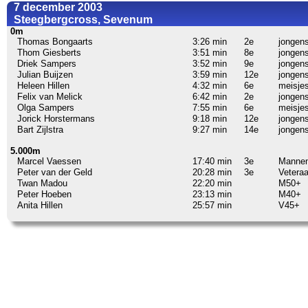
7 december 2003
Steegbergcross, Sevenum
0m
Thomas Bongaarts
3:26 min
2e
jongens
Thom Giesberts
3:51 min
8e
jongens
Driek Sampers
3:52 min
9e
jongens
Julian Buijzen
3:59 min
12e
jongens
Heleen Hillen
4:32 min
6e
meisjes
Felix van Melick
6:42 min
2e
jongens
Olga Sampers
7:55 min
6e
meisjes
Jorick Horstermans
9:18 min
12e
jongens
Bart Zijlstra
9:27 min
14e
jongens
5.000m
Marcel Vaessen
17:40 min
3e
Manne
Peter van der Geld
20:28 min
3e
Vetera
Twan Madou
22:20 min
M50+
Peter Hoeben
23:13 min
M40+
Anita Hillen
25:57 min
V45+