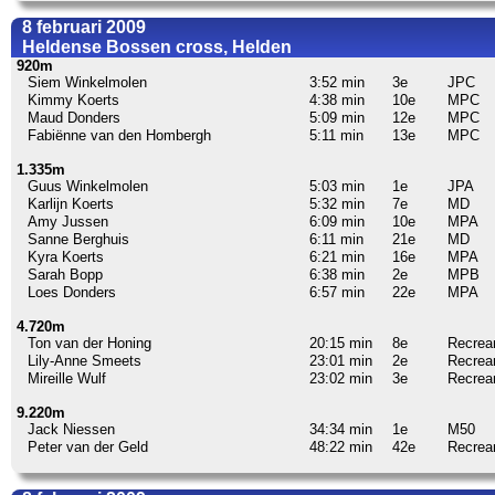
8 februari 2009
Heldense Bossen cross, Helden
920m
Siem Winkelmolen
3:52 min
3e
JPC
Kimmy Koerts
4:38 min
10e
MPC
Maud Donders
5:09 min
12e
MPC
Fabiënne van den Hombergh
5:11 min
13e
MPC
1.335m
Guus Winkelmolen
5:03 min
1e
JPA
Karlijn Koerts
5:32 min
7e
MD
Amy Jussen
6:09 min
10e
MPA
Sanne Berghuis
6:11 min
21e
MD
Kyra Koerts
6:21 min
16e
MPA
Sarah Bopp
6:38 min
2e
MPB
Loes Donders
6:57 min
22e
MPA
4.720m
Ton van der Honing
20:15 min
8e
Recrea
Lily-Anne Smeets
23:01 min
2e
Recrea
Mireille Wulf
23:02 min
3e
Recrea
9.220m
Jack Niessen
34:34 min
1e
M50
Peter van der Geld
48:22 min
42e
Recrea