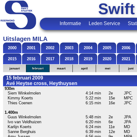
Swift
Informatie
Leden Service
Stat
Uitslagen MILA
2000
2001
2002
2003
2004
2005
2006
2015
2016
2017
2018
2019
2020
2021
januari
februari
maart
april
mei
juni
15 februari 2009
Avé Heytse cross, Heythuysen
930m
Siem Winkelmolen
4:14 min
2e
JPC
Kimmy Koerts
5:22 min
15e
MPC
Thies Coenen
6:15 min
16e
JPC
1.400m
Guus Winkelmolen
5:48 min
2e
JPA
Ivo van Veldhuizen
6:20 min
6e
JPA
Karlijn Koerts
6:24 min
11e
MD
Sanne Berghuis
6:39 min
12e
MD
Amy Jussen
6:56 min
9e
MPA