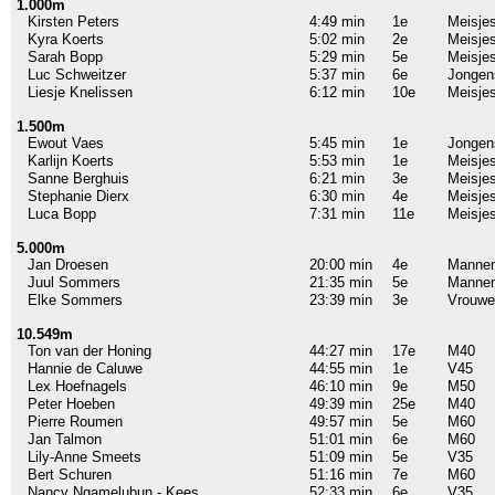
1.000m
Kirsten Peters
4:49 min
1e
Meisje
Kyra Koerts
5:02 min
2e
Meisje
Sarah Bopp
5:29 min
5e
Meisje
Luc Schweitzer
5:37 min
6e
Jongen
Liesje Knelissen
6:12 min
10e
Meisje
1.500m
Ewout Vaes
5:45 min
1e
Jongen
Karlijn Koerts
5:53 min
1e
Meisje
Sanne Berghuis
6:21 min
3e
Meisje
Stephanie Dierx
6:30 min
4e
Meisje
Luca Bopp
7:31 min
11e
Meisje
5.000m
Jan Droesen
20:00 min
4e
Manne
Juul Sommers
21:35 min
5e
Manne
Elke Sommers
23:39 min
3e
Vrouwe
10.549m
Ton van der Honing
44:27 min
17e
M40
Hannie de Caluwe
44:55 min
1e
V45
Lex Hoefnagels
46:10 min
9e
M50
Peter Hoeben
49:39 min
25e
M40
Pierre Roumen
49:57 min
5e
M60
Jan Talmon
51:01 min
6e
M60
Lily-Anne Smeets
51:09 min
5e
V35
Bert Schuren
51:16 min
7e
M60
Nancy Ngamelubun - Kees
52:33 min
6e
V35