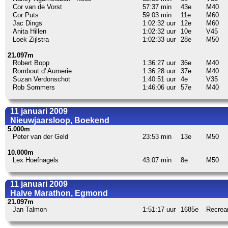
Cor van de Vorst
57:37 min
43e
M40
Cor Puts
59:03 min
11e
M60
Jac Dings
1:02:32 uur
12e
M60
Anita Hillen
1:02:32 uur
10e
V45
Loek Zijlstra
1:02:33 uur
28e
M50
21.097m
Robert Bopp
1:36:27 uur
36e
M40
Rombout d' Aumerie
1:36:28 uur
37e
M40
Suzan Verdonschot
1:40:51 uur
4e
V35
Rob Sommers
1:46:06 uur
57e
M40
11 januari 2009
Nieuwjaarsloop, Boekend
5.000m
Peter van der Geld
23:53 min
13e
M50
10.000m
Lex Hoefnagels
43:07 min
8e
M50
11 januari 2009
Halve Marathon, Egmond
21.097m
Jan Talmon
1:51:17 uur
1685e
Recrea