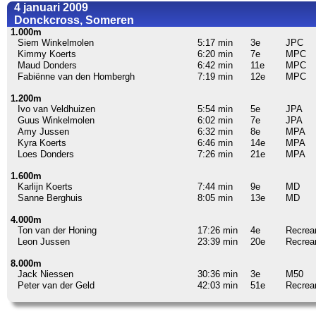
4 januari 2009
Donckcross, Someren
1.000m
Siem Winkelmolen
5:17 min
3e
JPC
Kimmy Koerts
6:20 min
7e
MPC
Maud Donders
6:42 min
11e
MPC
Fabiënne van den Hombergh
7:19 min
12e
MPC
1.200m
Ivo van Veldhuizen
5:54 min
5e
JPA
Guus Winkelmolen
6:02 min
7e
JPA
Amy Jussen
6:32 min
8e
MPA
Kyra Koerts
6:46 min
14e
MPA
Loes Donders
7:26 min
21e
MPA
1.600m
Karlijn Koerts
7:44 min
9e
MD
Sanne Berghuis
8:05 min
13e
MD
4.000m
Ton van der Honing
17:26 min
4e
Recrea
Leon Jussen
23:39 min
20e
Recrea
8.000m
Jack Niessen
30:36 min
3e
M50
Peter van der Geld
42:03 min
51e
Recrea