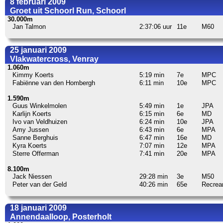
8 februari 2009
Groet uit Schoorl Run, Schoorl
30.000m
Jan Talmon
2:37:06 uur
11e
M60
25 januari 2009
Vlakwatercross, Venray
1.060m
Kimmy Koerts
5:19 min
7e
MPC
Fabiënne van den Hombergh
6:11 min
10e
MPC
1.590m
Guus Winkelmolen
5:49 min
1e
JPA
Karlijn Koerts
6:15 min
6e
MD
Ivo van Veldhuizen
6:24 min
10e
JPA
Amy Jussen
6:43 min
6e
MPA
Sanne Berghuis
6:47 min
16e
MD
Kyra Koerts
7:07 min
12e
MPA
Sterre Offerman
7:41 min
20e
MPA
8.100m
Jack Niessen
29:28 min
3e
M50
Peter van der Geld
40:26 min
65e
Recrea
18 januari 2009
Annendaalloop, Posterholt