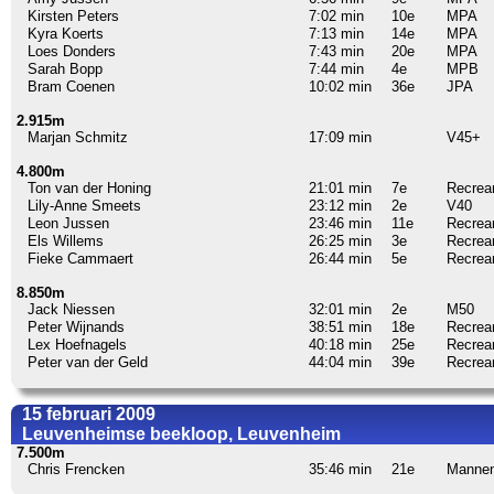
Kirsten Peters
7:02 min
10e
MPA
Kyra Koerts
7:13 min
14e
MPA
Loes Donders
7:43 min
20e
MPA
Sarah Bopp
7:44 min
4e
MPB
Bram Coenen
10:02 min
36e
JPA
2.915m
Marjan Schmitz
17:09 min
V45+
4.800m
Ton van der Honing
21:01 min
7e
Recrea
Lily-Anne Smeets
23:12 min
2e
V40
Leon Jussen
23:46 min
11e
Recrea
Els Willems
26:25 min
3e
Recrea
Fieke Cammaert
26:44 min
5e
Recrea
8.850m
Jack Niessen
32:01 min
2e
M50
Peter Wijnands
38:51 min
18e
Recrea
Lex Hoefnagels
40:18 min
25e
Recrea
Peter van der Geld
44:04 min
39e
Recrea
15 februari 2009
Leuvenheimse beekloop, Leuvenheim
7.500m
Chris Frencken
35:46 min
21e
Manne